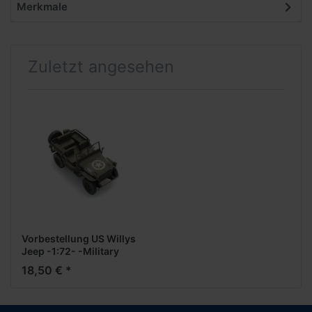
Merkmale
Zuletzt angesehen
Vorbestellung US Willys
Jeep -1:72- -Military
Bausatz- ***Messe NH
18,50 € *
2026***