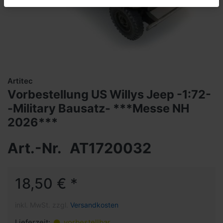
Artitec
Vorbestellung US Willys Jeep -1:72-
-Military Bausatz- ***Messe NH
2026***
Art.-Nr.
AT1720032
18,50 € *
inkl. MwSt. zzgl.
Versandkosten
Lieferzeit:
vorbestellbar