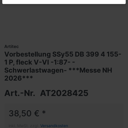
Artitec
Vorbestellung SSy55 DB 399 4 155-
1 P, fleck V-VI -1:87- -
Schwerlastwagen- ***Messe NH
2026***
Art.-Nr.
AT2028425
38,50 € *
inkl. MwSt. zzgl.
Versandkosten