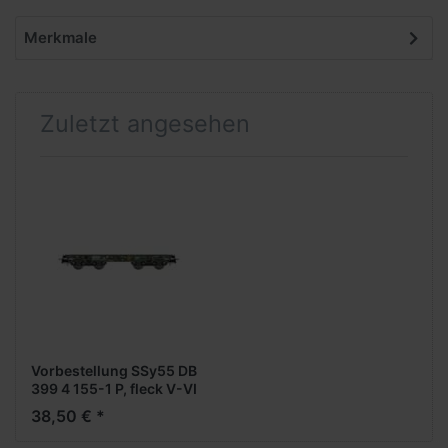
Merkmale
Zuletzt angesehen
Vorbestellung SSy55 DB
399 4 155-1 P, fleck V-VI
-1:87- -
38,50 € *
Schwerlastwagen-
***Messe NH 2026***