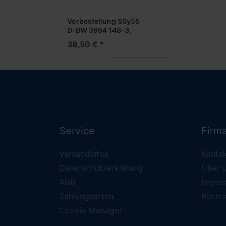
Vorbestellung SSy55
D-BW 3994 148-3,
grün V-VI -1:87- -
38,50 € *
Schwerlastwagen-
***Messe NH
2026***
Service
Firm
Versandinfos
Konta
Datenschutzerklärung
Über 
AGB
Impre
Zahlungsarten
Recht
Cookie Manager