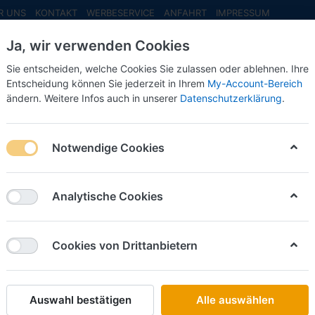
R UNS
KONTAKT
WERBESERVICE
ANFAHRT
IMPRESSUM
Ja, wir verwenden Cookies
Sie entscheiden, welche Cookies Sie zulassen oder ablehnen. Ihre
Entscheidung können Sie jederzeit in Ihrem
My-Account-Bereich
ändern. Weitere Infos auch in unserer
Datenschutzerklärung
.
INFO MAI
NEU EINGETROFFEN
NEUHEITEN VORB
ung SSy55 D-BW 3994 148-3, grün V-VI -1:87- -Schwerlastwagen- 
Notwendige Cookies
Artitec
Vorbest
Analytische Cookies
3994 148
Schwerl
Cookies von Drittanbietern
NH 202
Auswahl bestätigen
Alle auswählen
Art.-Nr.