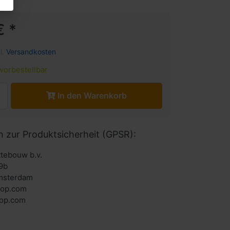
€ *
l.
Versandkosten
vorbestellbar
In den Warenkorb
n zur Produktsicherheit (GPSR):
ttebouw b.v.
9b
msterdam
hop.com