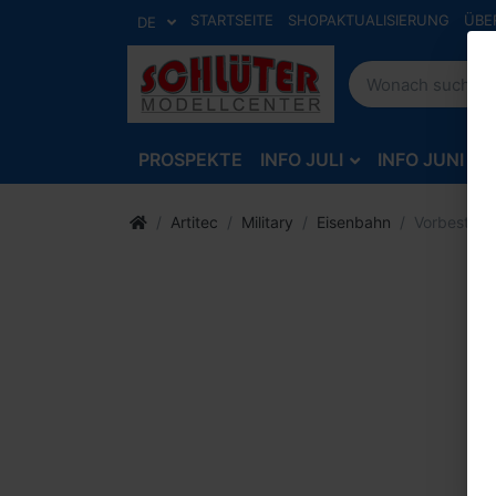
STARTSEITE
SHOPAKTUALISIERUNG
ÜBE
DE
PROSPEKTE
INFO JULI
INFO JUNI
Artitec
Military
Eisenbahn
Vorbestell