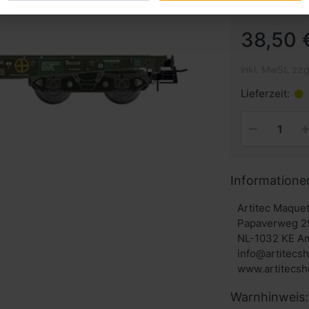
38,50 
inkl. MwSt. zzg
Lieferzeit:
Informatione
Artitec Maque
Papaverweg 2
NL-1032 KE A
info@artitecs
Warnhinweis: