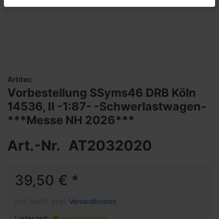
Artitec
Vorbestellung SSyms46 DRB Köln
14536, II -1:87- -Schwerlastwagen-
***Messe NH 2026***
Art.-Nr.
AT2032020
39,50 € *
inkl. MwSt. zzgl.
Versandkosten
Lieferzeit:
vorbestellbar