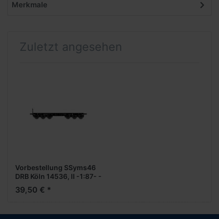
Merkmale
Zuletzt angesehen
Vorbestellung SSyms46
DRB Köln 14536, II -1:87- -
Schwerlastwagen-
39,50 € *
***Messe NH 2026***