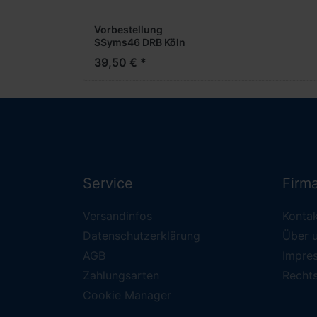
Vorbestellung
SSyms46 DRB Köln
19512, II -1:87- -
39,50 € *
Schwerlastwagen-
***Messe NH
2026***
Service
Firm
Versandinfos
Konta
Datenschutzerklärung
Über 
AGB
Impre
Zahlungsarten
Recht
Cookie Manager