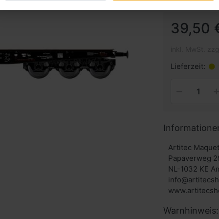
39,50 
inkl. MwSt. zzg
Lieferzeit:
Informatione
Artitec Maque
Papaverweg 2
NL-1032 KE A
info@artitecs
Warnhinweis: