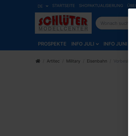
STARTSEITE
SHOPAKTUALISIERUNG
ÜBE
DE
PROSPEKTE
INFO JULI
INFO JUNI
Artitec
Military
Eisenbahn
Vorbestell