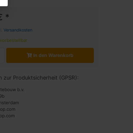
€ *
l.
Versandkosten
vorbestellbar
In den Warenkorb
n zur Produktsicherheit (GPSR):
ttebouw b.v.
9b
msterdam
hop.com