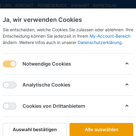
R UNS
KONTAKT
WERBESERVICE
ANFAHRT
IMPRESSUM
Ja, wir verwenden Cookies
Sie entscheiden, welche Cookies Sie zulassen oder ablehnen. Ihre
Entscheidung können Sie jederzeit in Ihrem
My-Account-Bereich
ändern. Weitere Infos auch in unserer
Datenschutzerklärung
.
INFO MAI
NEU EINGETROFFEN
NEUHEITEN VORB
ung SSyms46 DRB Köln 19512, II -1:87- -Schwerlastwagen- ***Mess
Notwendige Cookies
Artitec
Vorbest
Analytische Cookies
Köln 1951
Schwerl
Cookies von Drittanbietern
NH 202
Auswahl bestätigen
Alle auswählen
Art.-Nr.