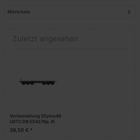
Merkmale
Zuletzt angesehen
Vorbestellung SSyms46
USTC DB 554276p, III
-1:87- -
39,50 € *
Schwerlastwagen-
***Messe NH 2026***