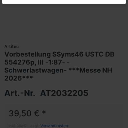
Artitec
Vorbestellung SSyms46 USTC DB
554276p, III -1:87- -
Schwerlastwagen- ***Messe NH
2026***
Art.-Nr.
AT2032205
39,50 € *
inkl. MwSt. zzgl.
Versandkosten