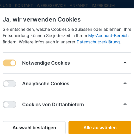
R UNS
KONTAKT
WERBESERVICE
ANFAHRT
IMPRESSUM
Ja, wir verwenden Cookies
Sie entscheiden, welche Cookies Sie zulassen oder ablehnen. Ihre
Entscheidung können Sie jederzeit in Ihrem
My-Account-Bereich
ändern. Weitere Infos auch in unserer
Datenschutzerklärung
.
INFO MAI
NEU EINGETROFFEN
NEUHEITEN VORB
mog 404s gelb -1:220- -Fertigmodell- ***Messe NH 2026***
Notwendige Cookies
Artitec
Vorbest
Analytische Cookies
gelb -1:
***Mes
Cookies von Drittanbietern
Art.-Nr.
Auswahl bestätigen
Alle auswählen