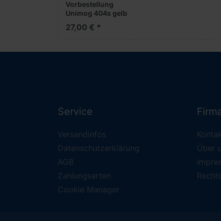
Vorbestellung
Unimog 404s gelb
-1:220- -
27,00 € *
Fertigmodell-
***Messe NH
2026***
Service
Firm
Versandinfos
Konta
Datenschutzerklärung
Über 
AGB
Impre
Zahlungsarten
Recht
Cookie Manager