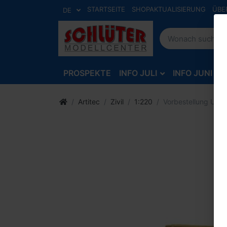
STARTSEITE
SHOPAKTUALISIERUNG
ÜBE
DE
PROSPEKTE
INFO JULI
INFO JUNI
Artitec
Zivil
1:220
Vorbestellung Uni