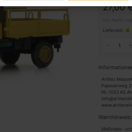
27,00 €
inkl. MwSt. zzg
Lieferzeit:
Informatione
Artitec Maque
Papaverweg 2
NL-1032 KE A
info@artitecs
Warnhinweis:
Maßstabs- und