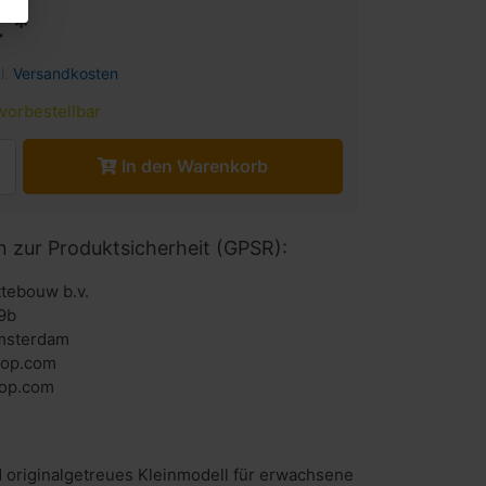
 *
l.
Versandkosten
vorbestellbar
In den Warenkorb
n zur Produktsicherheit (GPSR):
ttebouw b.v.
9b
msterdam
hop.com
 originalgetreues Kleinmodell für erwachsene