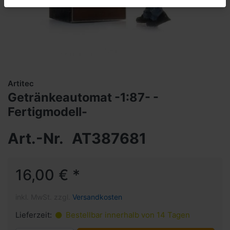
Artitec
Getränkeautomat -1:87- -
Fertigmodell-
Art.-Nr.
AT387681
16,00 € *
inkl. MwSt. zzgl.
Versandkosten
Lieferzeit:
Bestellbar innerhalb von 14 Tagen