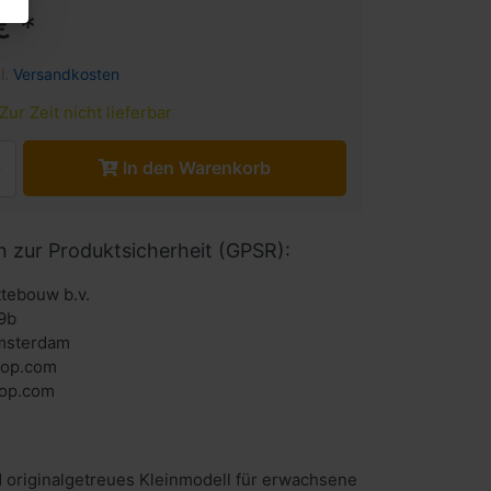
€ *
l.
Versandkosten
Zur Zeit nicht lieferbar
In den Warenkorb
n zur Produktsicherheit (GPSR):
ttebouw b.v.
9b
msterdam
hop.com
 originalgetreues Kleinmodell für erwachsene