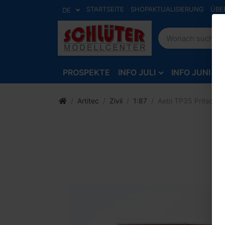
STARTSEITE
SHOPAKTUALISIERUNG
ÜBE
DE
PROSPEKTE
INFO JULI
INFO JUNI
Artitec
Zivil
1:87
Aebi TP35 Pritschenw