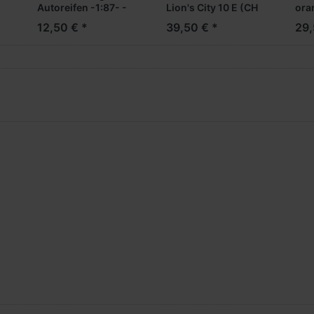
Autoreifen -1:87- -
Lion's City 10 E (CH
ora
Fertigmodell-
***
12,50 € *
39,50 € *
29,
WM-
***Messe NH
nge
2026***