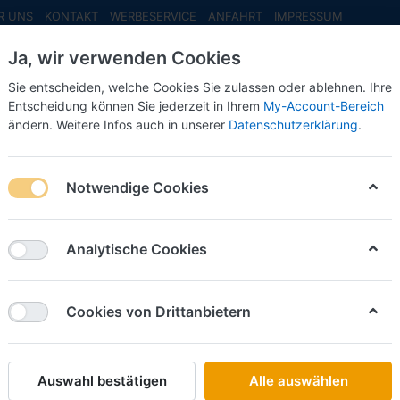
R UNS
KONTAKT
WERBESERVICE
ANFAHRT
IMPRESSUM
Ja, wir verwenden Cookies
Sie entscheiden, welche Cookies Sie zulassen oder ablehnen. Ihre
Entscheidung können Sie jederzeit in Ihrem
My-Account-Bereich
ändern. Weitere Infos auch in unserer
Datenschutzerklärung
.
INFO MAI
NEU EINGETROFFEN
NEUHEITEN VORB
agen -1:87- -Fertigmodell-***z.Zt.nicht lieferbar***
Notwendige Cookies
Artitec
Aebi TP
Analytische Cookies
-1:87- -
***z.Zt.
Cookies von Drittanbietern
Art.-Nr.
Auswahl bestätigen
Alle auswählen