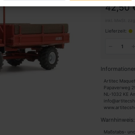
42,50 
inkl. MwSt. zzg
Lieferzeit:
Informatione
Artitec Maque
Papaverweg 2
NL-1032 KE A
info@artitecs
Warnhinweis:
Maßstabs- und