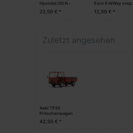
Hyundai i30 N -
Euro 6 HiWay vvsp.
dunkelgrau- 2021
40ft. HighCube
22,50 € *
12,50 € *
***PCX-
Kühlcontainer -A
Modell******PCX-
--Restposten, geri
Neuheit Februar
Stückzahl--
2026***
Zuletzt angesehen
Aebi TP35
Pritschenwagen
-1:87- -Fertigmodell-
42,50 € *
***z.Zt.nicht
lieferbar***