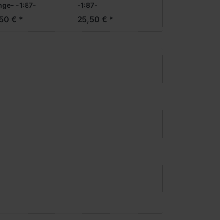
nge- -1:87-
-1:87-
Formneuheit***
50 € *
25,50 € *