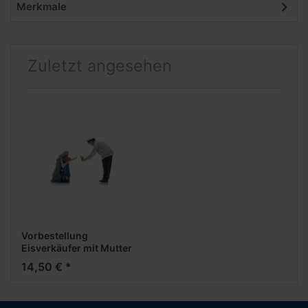
Merkmale
Zuletzt angesehen
Vorbestellung
Eisverkäufer mit Mutter
und Kind -1:120- -Figuren
14,50 € *
bemalt- ***Messe NH
2026***