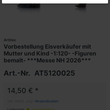
Artitec
Vorbestellung Eisverkäufer mit
Mutter und Kind -1:120- -Figuren
bemalt- ***Messe NH 2026***
Art.-Nr.
AT5120025
14,50 € *
inkl. MwSt. zzgl.
Versandkosten
Lieferzeit:
vorbestellbar