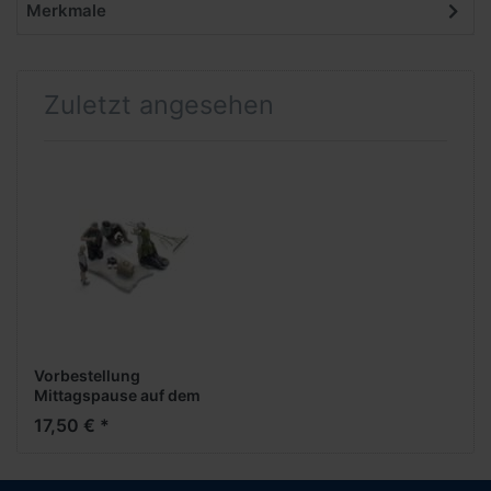
Merkmale
Zuletzt angesehen
Vorbestellung
Mittagspause auf dem
Feld -1:120- -Figuren
17,50 € *
bemalt- ***Messe NH
2026***