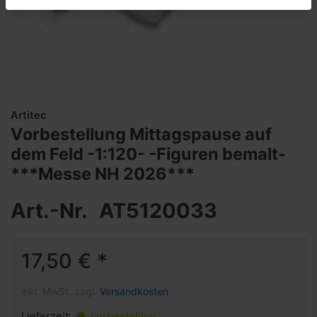
Artitec
Vorbestellung Mittagspause auf
dem Feld -1:120- -Figuren bemalt-
***Messe NH 2026***
Art.-Nr.
AT5120033
17,50 € *
inkl. MwSt. zzgl.
Versandkosten
Lieferzeit:
vorbestellbar