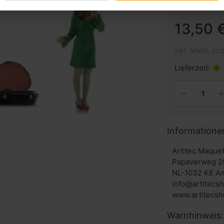
13,50 €
inkl. MwSt. zzg
Lieferzeit:
Informatione
Artitec Maque
Papaverweg 2
NL-1032 KE A
info@artitecs
Warnhinweis: