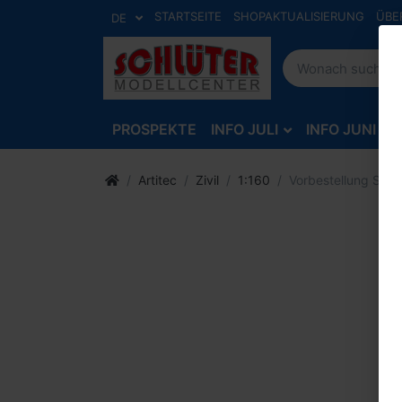
STARTSEITE
SHOPAKTUALISIERUNG
ÜBE
DE
PROSPEKTE
INFO JULI
INFO JUNI
Artitec
Zivil
1:160
Vorbestellung Stra