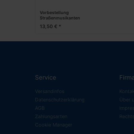
Vorbestellung
Straßenmusikanten
(2) -1:160- -Figuren
13,50 € *
bemalt- ***Messe NH
2026***
Service
Firm
Versandinfos
Konta
Datenschutzerklärung
Über 
AGB
Impre
Zahlungsarten
Recht
Cookie Manager