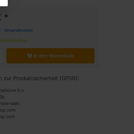
 *
l.
Versandkosten
vorbestellbar
In den Warenkorb
n zur Produktsicherheit (GPSR):
ttebouw b.v.
9b
msterdam
hop.com