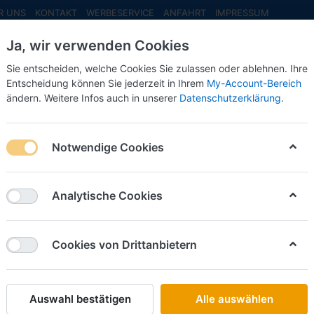
R UNS
KONTAKT
WERBESERVICE
ANFAHRT
IMPRESSUM
Ja, wir verwenden Cookies
Sie entscheiden, welche Cookies Sie zulassen oder ablehnen. Ihre
Entscheidung können Sie jederzeit in Ihrem
My-Account-Bereich
ändern. Weitere Infos auch in unserer
Datenschutzerklärung
.
INFO MAI
NEU EINGETROFFEN
NEUHEITEN VORB
ßenmusikanten (2) -1:160- -Figuren bemalt- ***Messe NH 2026***
Notwendige Cookies
Artitec
Vorbest
Analytische Cookies
Straßen
Figuren
Cookies von Drittanbietern
2026**
Auswahl bestätigen
Alle auswählen
Art.-Nr.