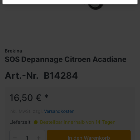
Brekina
SOS Depannage Citroen Acadiane
Art.-Nr.
B14284
16,50 € *
inkl. MwSt. zzgl.
Versandkosten
Lieferzeit:
Bestellbar innerhalb von 14 Tagen
In den Warenkorb