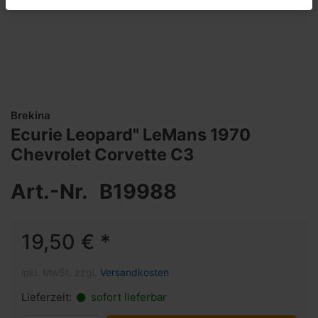
Brekina
Ecurie Leopard" LeMans 1970
Chevrolet Corvette C3
Art.-Nr.
B19988
19,50 € *
inkl. MwSt. zzgl.
Versandkosten
Lieferzeit:
sofort lieferbar