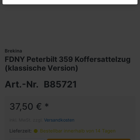
Brekina
FDNY Peterbilt 359 Koffersattelzug
(klassische Version)
Art.-Nr.
B85721
37,50 € *
inkl. MwSt. zzgl.
Versandkosten
Lieferzeit:
Bestellbar innerhalb von 14 Tagen