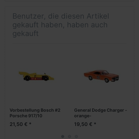
Benutzer, die diesen Artikel
gekauft haben, haben auch
gekauft
Vorbestellung Bosch #2
General Dodge Charger -
Porsche 917/10
orange-
***Neuheiten Februar
21,50 € *
19,50 € *
2026***