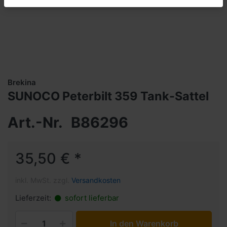
Brekina
SUNOCO Peterbilt 359 Tank-Sattel
Art.-Nr.
B86296
35,50 € *
inkl. MwSt. zzgl.
Versandkosten
Lieferzeit:
sofort lieferbar
In den Warenkorb