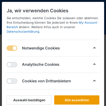
Ja, wir verwenden Cookies
Sie entscheiden, welche Cookies Sie zulassen oder ablehnen.
Ihre Entscheidung können Sie jederzeit in Ihrem
My-Account-
Bereich
ändern. Weitere Infos auch in unserer
Menü
Anmelden
Shopaktualisierung
Warenkorb
Datenschutzerklärung
.
Ballasttrailer
Notwendige Cookies
1-4
von
4
Filtern
Sortieren
Analytische Cookies
Cookies von Drittanbietern
SCHLÜTER SORTIMENT
Ballasttrailer 6achs (dunkel-blau)
Art.-Nr.
671314
Auswahl bestätigen
Alle auswählen
*
Preise inkl. MwSt., zzgl.
Versandkosten