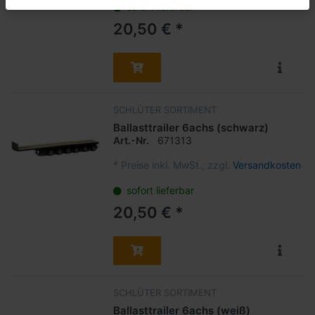
sofort lieferbar
20,50 € *
SCHLÜTER SORTIMENT
Ballasttrailer 6achs (schwarz)
Art.-Nr.
671313
*
Preise inkl. MwSt., zzgl.
Versandkosten
sofort lieferbar
20,50 € *
SCHLÜTER SORTIMENT
Ballasttrailer 6achs (weiß)