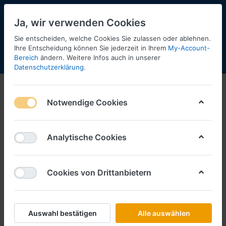
Ja, wir verwenden Cookies
Sie entscheiden, welche Cookies Sie zulassen oder ablehnen.
Ihre Entscheidung können Sie jederzeit in Ihrem
My-Account-
Bereich
ändern. Weitere Infos auch in unserer
Menü
Anmelden
Shopaktualisierung
Warenkorb
Datenschutzerklärung
.
Bastelmodelle
Notwendige Cookies
1-3
von
3
Filtern
Sortieren
Analytische Cookies
Cookies von Drittanbietern
SCHLÜTER SORTIMENT
DAF XG+ vvsp. Kempf Stahl KippAufl.
(rubinrot)
Art.-Nr.
BM000559
Auswahl bestätigen
Alle auswählen
*
Preise inkl. MwSt., zzgl.
Versandkosten