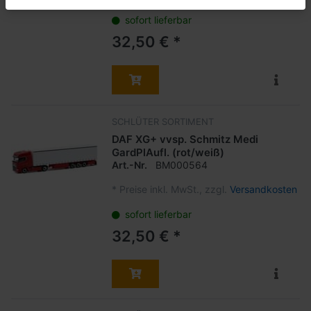
sofort lieferbar
32,50 € *
SCHLÜTER SORTIMENT
DAF XG+ vvsp. Schmitz Medi
GardPlAufl. (rot/weiß)
Art.-Nr.
BM000564
*
Preise inkl. MwSt., zzgl.
Versandkosten
sofort lieferbar
32,50 € *