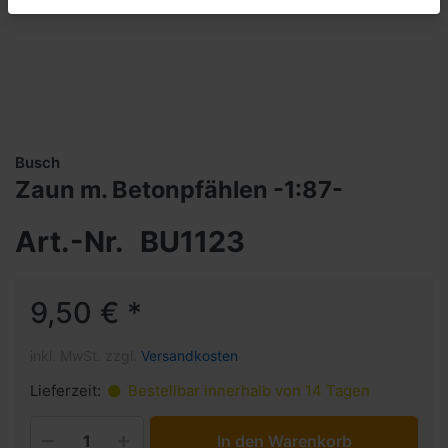
Busch
Zaun m. Betonpfählen -1:87-
Art.-Nr.
BU1123
9,50 € *
inkl. MwSt. zzgl.
Versandkosten
Lieferzeit:
Bestellbar innerhalb von 14 Tagen
In den Warenkorb