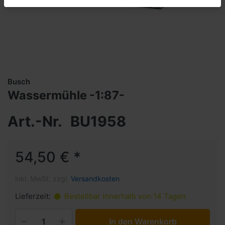
Busch
Wassermühle -1:87-
Art.-Nr.
BU1958
54,50 € *
inkl. MwSt. zzgl.
Versandkosten
Lieferzeit:
Bestellbar innerhalb von 14 Tagen
In den Warenkorb