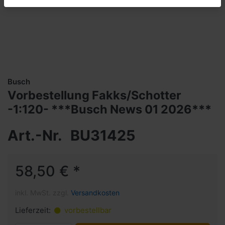
Busch
Vorbestellung Fakks/Schotter
-1:120- ***Busch News 01 2026***
Art.-Nr.
BU31425
58,50 € *
inkl. MwSt. zzgl.
Versandkosten
Lieferzeit:
vorbestellbar