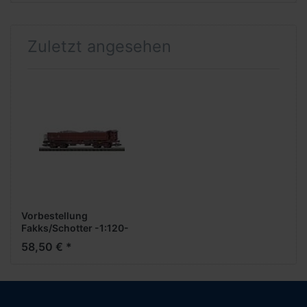
Zuletzt angesehen
Vorbestellung
Fakks/Schotter -1:120-
***Busch News 01
58,50 € *
2026***