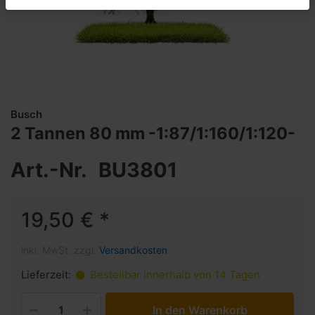
Busch
2 Tannen 80 mm -1:87/1:160/1:120-
Art.-Nr.
BU3801
19,50 € *
inkl. MwSt. zzgl.
Versandkosten
Lieferzeit:
Bestellbar innerhalb von 14 Tagen
In den Warenkorb