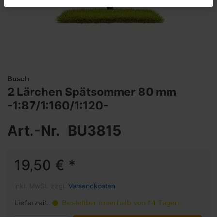
Busch
2 Lärchen Spätsommer 80 mm
-1:87/1:160/1:120-
Art.-Nr.
BU3815
19,50 € *
inkl. MwSt. zzgl.
Versandkosten
Lieferzeit:
Bestellbar innerhalb von 14 Tagen