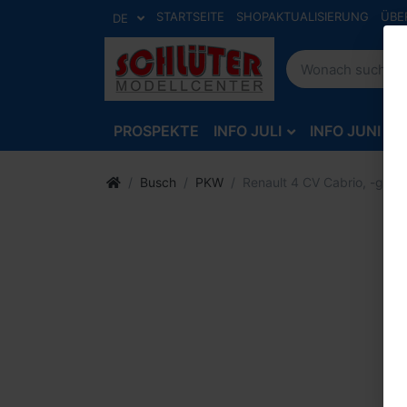
STARTSEITE
SHOPAKTUALISIERUNG
ÜBE
DE
PROSPEKTE
INFO JULI
INFO JUNI
Busch
PKW
Renault 4 CV Cabrio, -gelb-