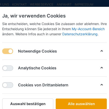
R UNS
KONTAKT
WERBESERVICE
ANFAHRT
IMPRESSUM
Ja, wir verwenden Cookies
Sie entscheiden, welche Cookies Sie zulassen oder ablehnen. Ihre
Entscheidung können Sie jederzeit in Ihrem
My-Account-Bereich
ändern. Weitere Infos auch in unserer
Datenschutzerklärung
.
INFO MAI
NEU EINGETROFFEN
NEUHEITEN VORB
 -1:87-
Notwendige Cookies
Busch
Renault 
Analytische Cookies
-1:87-
Cookies von Drittanbietern
Art.-Nr.
Auswahl bestätigen
Alle auswählen
21,00 €