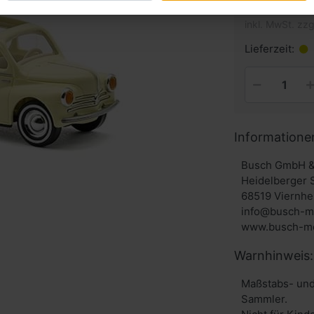
inkl. MwSt. zzg
Lieferzeit:
Informatione
Busch GmbH &
Heidelberger 
68519 Viernhe
info@busch-m
www.busch-mo
Warnhinweis:
Maßstabs- und
Sammler.