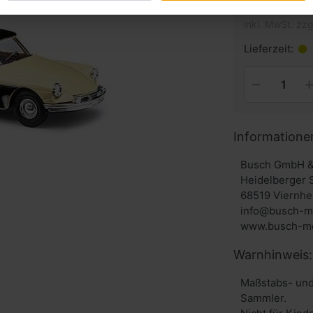
inkl. MwSt. zzg
Lieferzeit:
Informatione
Busch GmbH &
Heidelberger 
68519 Viernhe
info@busch-m
www.busch-mo
Warnhinweis:
Maßstabs- und
Sammler.