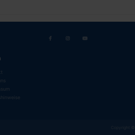
a
kt
uns
ssum
shinweise
Copyright © 