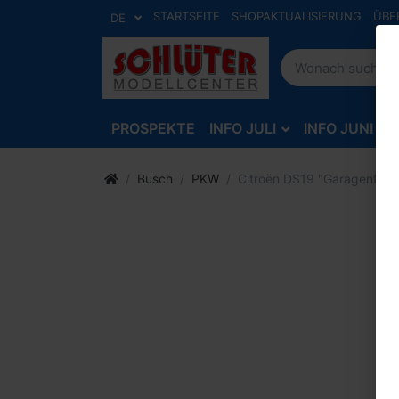
STARTSEITE
SHOPAKTUALISIERUNG
ÜBE
DE
PROSPEKTE
INFO JULI
INFO JUNI
Busch
PKW
Citroën DS19 "Garagenfund