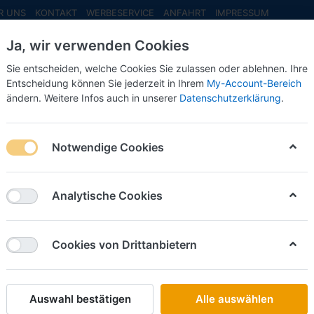
R UNS
KONTAKT
WERBESERVICE
ANFAHRT
IMPRESSUM
Ja, wir verwenden Cookies
Sie entscheiden, welche Cookies Sie zulassen oder ablehnen. Ihre
Entscheidung können Sie jederzeit in Ihrem
My-Account-Bereich
ändern. Weitere Infos auch in unserer
Datenschutzerklärung
.
INFO MAI
NEU EINGETROFFEN
NEUHEITEN VORB
" -1:87-
Notwendige Cookies
Busch
Citroën
Analytische Cookies
-1:87-
Cookies von Drittanbietern
Art.-Nr.
Auswahl bestätigen
Alle auswählen
23,00 