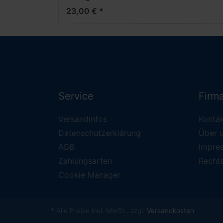
23,00 € *
Service
Firm
Versandinfos
Konta
Datenschutzerklärung
Über 
AGB
Impre
Zahlungsarten
Recht
Cookie Manager
* Alle Preise inkl. MwSt., zzgl.
Versandkosten