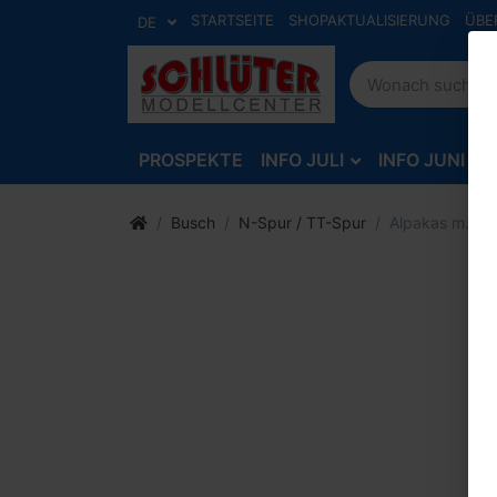
STARTSEITE
SHOPAKTUALISIERUNG
ÜBE
DE
PROSPEKTE
INFO JULI
INFO JUNI
Busch
N-Spur / TT-Spur
Alpakas m.Was