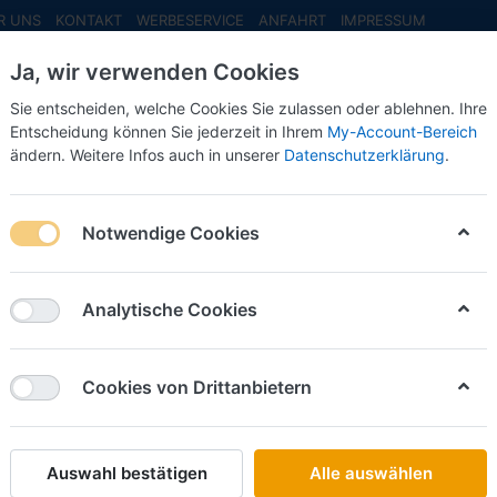
R UNS
KONTAKT
WERBESERVICE
ANFAHRT
IMPRESSUM
Ja, wir verwenden Cookies
Sie entscheiden, welche Cookies Sie zulassen oder ablehnen. Ihre
Entscheidung können Sie jederzeit in Ihrem
My-Account-Bereich
ändern. Weitere Infos auch in unserer
Datenschutzerklärung
.
INFO MAI
NEU EINGETROFFEN
NEUHEITEN VORB
serfass -A-Set- -1:160-
Notwendige Cookies
Busch
Alpakas
Analytische Cookies
-1:160-
Cookies von Drittanbietern
Art.-Nr.
Auswahl bestätigen
Alle auswählen
24,50 