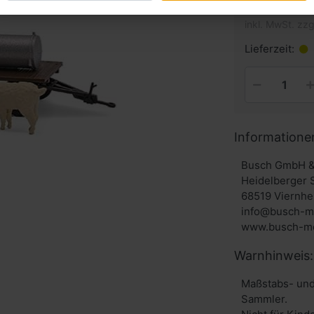
inkl. MwSt. zzg
Lieferzeit:
Informatione
Busch GmbH &
Heidelberger 
68519 Viernhe
info@busch-m
www.busch-mo
Warnhinweis:
Maßstabs- und
Sammler.