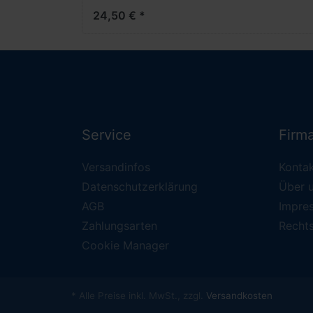
-1:160-
24,50 € *
Service
Firm
Versandinfos
Konta
Datenschutzerklärung
Über 
AGB
Impre
Zahlungsarten
Recht
Cookie Manager
* Alle Preise inkl. MwSt., zzgl.
Versandkosten