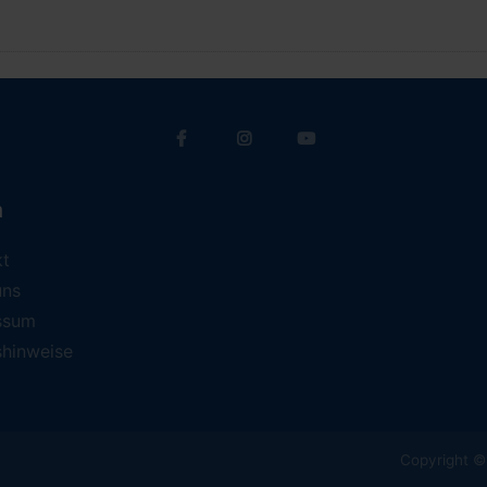
a
kt
uns
ssum
shinweise
Copyright © 