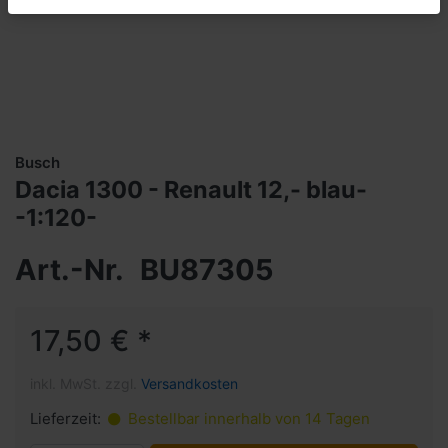
Busch
Dacia 1300 - Renault 12,- blau-
-1:120-
Art.-Nr.
BU87305
17,50 € *
inkl. MwSt. zzgl.
Versandkosten
Lieferzeit:
Bestellbar innerhalb von 14 Tagen