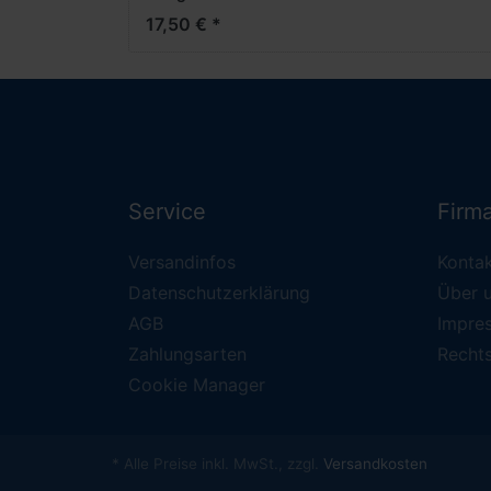
17,50 € *
Service
Firm
Versandinfos
Konta
Datenschutzerklärung
Über 
AGB
Impre
Zahlungsarten
Recht
Cookie Manager
* Alle Preise inkl. MwSt., zzgl.
Versandkosten