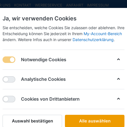
R UNS
KONTAKT
WERBESERVICE
ANFAHRT
IMPRESSUM
Ja, wir verwenden Cookies
Sie entscheiden, welche Cookies Sie zulassen oder ablehnen. Ihre
Entscheidung können Sie jederzeit in Ihrem
My-Account-Bereich
ändern. Weitere Infos auch in unserer
Datenschutzerklärung
.
INFO MAI
NEU EINGETROFFEN
NEUHEITEN VORB
l. gelb eckig -1:120-
Notwendige Cookies
Busch
Rost Git
Analytische Cookies
-1:120-
Cookies von Drittanbietern
Art.-Nr.
Auswahl bestätigen
Alle auswählen
17,50 €