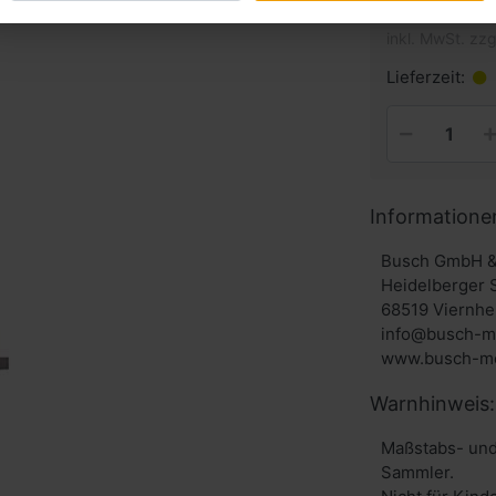
inkl. MwSt. zzg
Lieferzeit:
Informatione
Busch GmbH &
Heidelberger 
68519 Viernhe
info@busch-m
www.busch-mo
Warnhinweis:
Maßstabs- und
Sammler.