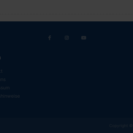
a
kt
uns
ssum
shinweise
Copyright © 