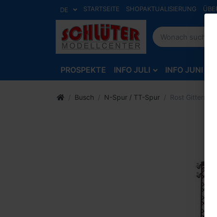
STARTSEITE
SHOPAKTUALISIERUNG
ÜBE
DE
PROSPEKTE
INFO JULI
INFO JUNI
Busch
N-Spur / TT-Spur
Rost Gittermast