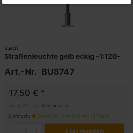
Busch
Straßenleuchte gelb eckig -1:120-
Art.-Nr.
BU8747
17,50 € *
inkl. MwSt. zzgl.
Versandkosten
Lieferzeit:
Bestellbar innerhalb von 14 Tagen
In den Warenkorb