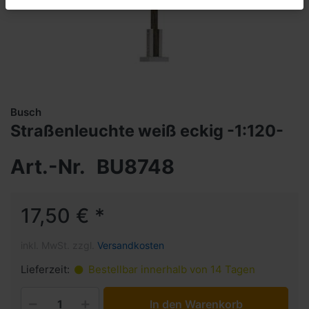
Busch
Straßenleuchte weiß eckig -1:120-
Art.-Nr.
BU8748
17,50 € *
inkl. MwSt. zzgl.
Versandkosten
Lieferzeit:
Bestellbar innerhalb von 14 Tagen
In den Warenkorb