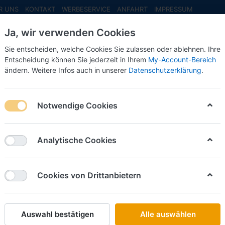
R UNS
KONTAKT
WERBESERVICE
ANFAHRT
IMPRESSUM
Ja, wir verwenden Cookies
Sie entscheiden, welche Cookies Sie zulassen oder ablehnen. Ihre
Entscheidung können Sie jederzeit in Ihrem
My-Account-Bereich
ändern. Weitere Infos auch in unserer
Datenschutzerklärung
.
INFO MAI
NEU EINGETROFFEN
NEUHEITEN VORB
20-
Notwendige Cookies
Busch
Trafoha
Analytische Cookies
Art.-Nr.
Cookies von Drittanbietern
22,00 
Auswahl bestätigen
Alle auswählen