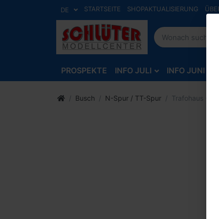
STARTSEITE
SHOPAKTUALISIERUNG
ÜBE
DE
PROSPEKTE
INFO JULI
INFO JUNI
Busch
N-Spur / TT-Spur
Trafohaus -1:1