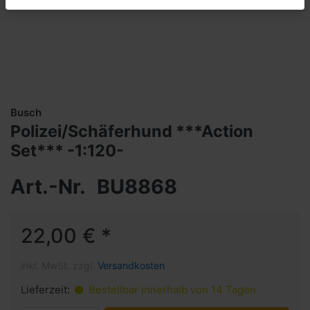
Busch
Polizei/Schäferhund ***Action
Set*** -1:120-
Art.-Nr.
BU8868
22,00 € *
inkl. MwSt. zzgl.
Versandkosten
Lieferzeit:
Bestellbar innerhalb von 14 Tagen