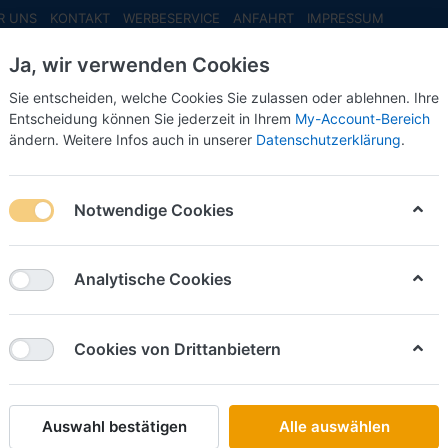
R UNS
KONTAKT
WERBESERVICE
ANFAHRT
IMPRESSUM
Ja, wir verwenden Cookies
Sie entscheiden, welche Cookies Sie zulassen oder ablehnen. Ihre
Entscheidung können Sie jederzeit in Ihrem
My-Account-Bereich
ändern. Weitere Infos auch in unserer
Datenschutzerklärung
.
INFO MAI
NEU EINGETROFFEN
NEUHEITEN VORB
ahrerhäuser
Notwendige Cookies
rerhäuser
Analytische Cookies
on
6
Cookies von Drittanbietern
Name: A bis Z
iere nach
Auswahl bestätigen
Alle auswählen
HERPA