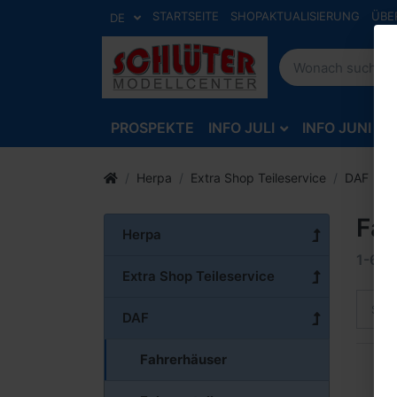
STARTSEITE
SHOPAKTUALISIERUNG
ÜBE
DE
PROSPEKTE
INFO JULI
INFO JUNI
Herpa
Extra Shop Teileservice
DAF
F
Fah
Herpa
1-6
v
Extra Shop Teileservice
Sort
DAF
Fahrerhäuser