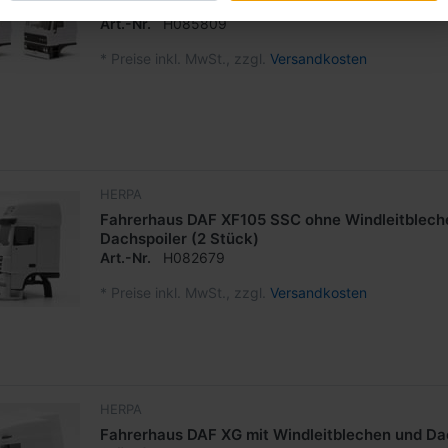
Fahrerhaus DAF 2800 / Rába (2 Stück)
Art.-Nr.
H085809
*
Preise inkl. MwSt., zzgl.
Versandkosten
HERPA
Fahrerhaus DAF XF105 SSC ohne Windleitblech
Dachspoiler (2 Stück)
Art.-Nr.
H082679
*
Preise inkl. MwSt., zzgl.
Versandkosten
HERPA
Fahrerhaus DAF XG mit Windleitblechen und Dac