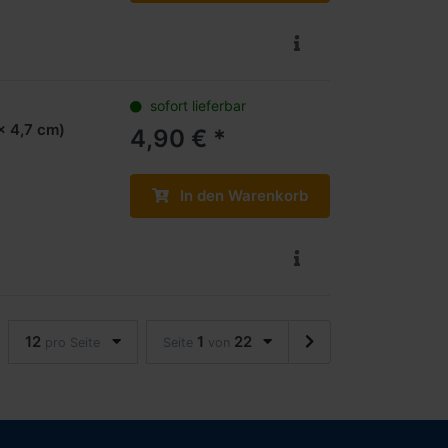
sofort lieferbar
x 4,7 cm)
4,90 € *
In den Warenkorb
12
1
22
pro Seite
Seite
von