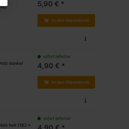
Die
5,90 € *
ite)
In den Warenkorb
sofort lieferbar
Holz dunkel
4,90 € *
In den Warenkorb
sofort lieferbar
olz hell (182 x
4,90 € *