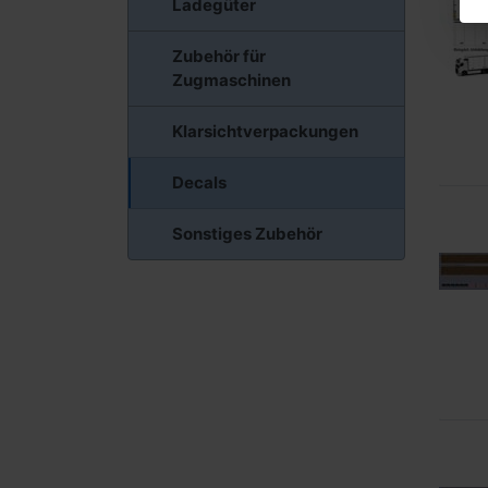
Ladegüter
Zubehör für
Zugmaschinen
Klarsichtverpackungen
Decals
Sonstiges Zubehör