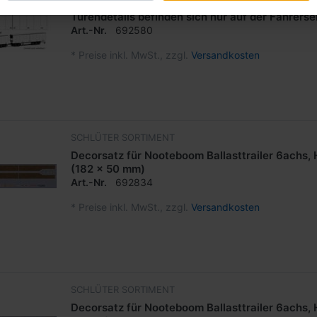
Decal für Skandinavien-Gigaliner / Eurocombi (
Türendetails befinden sich nur auf der Fahrerse
Art.-Nr.
692580
*
Preise inkl. MwSt., zzgl.
Versandkosten
SCHLÜTER SORTIMENT
Decorsatz für Nooteboom Ballasttrailer 6achs, 
(182 x 50 mm)
Art.-Nr.
692834
*
Preise inkl. MwSt., zzgl.
Versandkosten
SCHLÜTER SORTIMENT
Decorsatz für Nooteboom Ballasttrailer 6achs, H