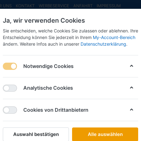
R UNS
KONTAKT
WERBESERVICE
ANFAHRT
IMPRESSUM
Ja, wir verwenden Cookies
Sie entscheiden, welche Cookies Sie zulassen oder ablehnen. Ihre
Entscheidung können Sie jederzeit in Ihrem
My-Account-Bereich
ändern. Weitere Infos auch in unserer
Datenschutzerklärung
.
INFO MAI
NEU EINGETROFFEN
NEUHEITEN VORB
behör
Zubehör
Decals
Notwendige Cookies
als
Analytische Cookies
on
253
Cookies von Drittanbietern
Name: A bis Z
iere nach
Auswahl bestätigen
Alle auswählen
SCHLÜTER SORTIMENT