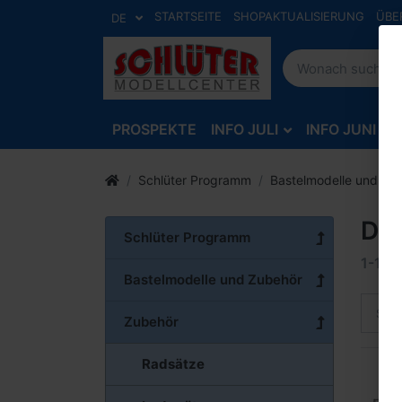
STARTSEITE
SHOPAKTUALISIERUNG
ÜBE
DE
PROSPEKTE
INFO JULI
INFO JUNI
Schlüter Programm
Bastelmodelle und Zu
Dec
Schlüter Programm
1-12
v
Bastelmodelle und Zubehör
Sort
Zubehör
Radsätze