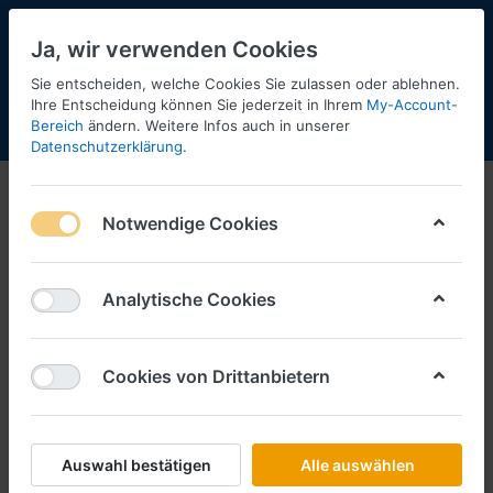
Ja, wir verwenden Cookies
Sie entscheiden, welche Cookies Sie zulassen oder ablehnen.
Ihre Entscheidung können Sie jederzeit in Ihrem
My-Account-
Bereich
ändern. Weitere Infos auch in unserer
Menü
Anmelden
Shopaktualisierung
Warenkorb
Datenschutzerklärung
.
Die neue MAZ
Notwendige Cookies
1-1
von
1
Filtern
Sortieren
Analytische Cookies
Cookies von Drittanbietern
Die neue MAZ 3-25
Art.-Nr.
MAZ0325
*
Preise inkl. MwSt., zzgl.
Versandkosten
Auswahl bestätigen
Alle auswählen
Bestellbar innerhalb von 14 Tagen