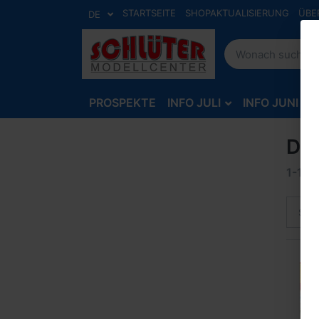
STARTSEITE
SHOPAKTUALISIERUNG
ÜBE
DE
PROSPEKTE
INFO JULI
INFO JUNI
Di
1-1
v
Sort