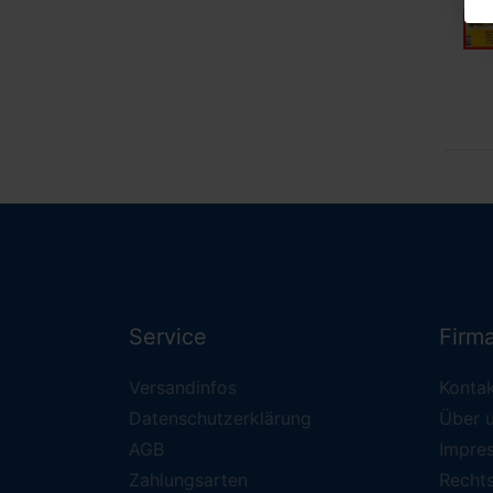
Service
Firm
Versandinfos
Konta
Datenschutzerklärung
Über 
AGB
Impre
Zahlungsarten
Recht