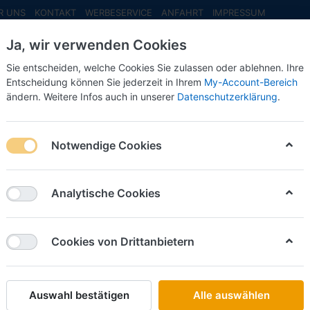
R UNS
KONTAKT
WERBESERVICE
ANFAHRT
IMPRESSUM
Ja, wir verwenden Cookies
Sie entscheiden, welche Cookies Sie zulassen oder ablehnen. Ihre
Entscheidung können Sie jederzeit in Ihrem
My-Account-Bereich
ändern. Weitere Infos auch in unserer
Datenschutzerklärung
.
INFO MAI
NEU EINGETROFFEN
NEUHEITEN VORB
e neue MAZ
Notwendige Cookies
on
1
Analytische Cookies
Name: A bis Z
iere nach
Cookies von Drittanbietern
Die neue MAZ 4-25
Art.-Nr.
MAZ0425
Auswahl bestätigen
Alle auswählen
*
Preise inkl. MwSt., zzgl.
Versandkosten