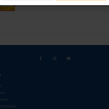
a
kt
uns
ssum
shinweise