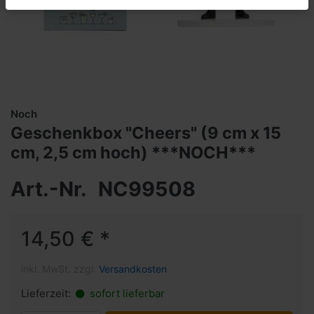
Noch
Geschenkbox "Cheers" (9 cm x 15
cm, 2,5 cm hoch) ***NOCH***
Art.-Nr.
NC99508
14,50 € *
inkl. MwSt. zzgl.
Versandkosten
Lieferzeit:
sofort lieferbar