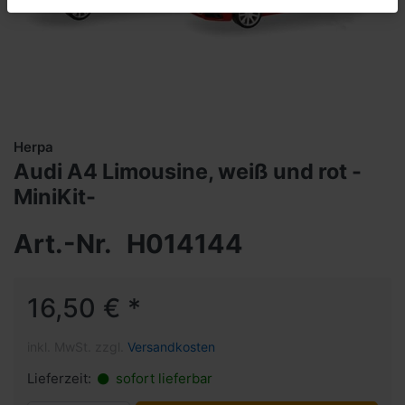
Herpa
Audi A4 Limousine, weiß und rot -
MiniKit-
Art.-Nr.
H014144
16,50 € *
inkl. MwSt. zzgl.
Versandkosten
Lieferzeit:
sofort lieferbar