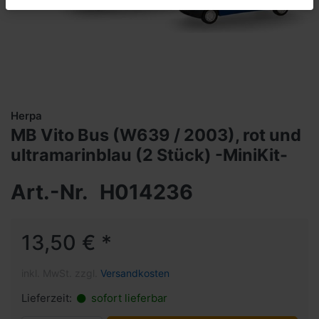
Herpa
MB Vito Bus (W639 / 2003), rot und
ultramarinblau (2 Stück) -MiniKit-
Art.-Nr.
H014236
13,50 € *
inkl. MwSt. zzgl.
Versandkosten
Lieferzeit:
sofort lieferbar