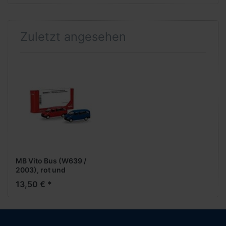
Zuletzt angesehen
MB Vito Bus (W639 /
2003), rot und
ultramarinblau (2 Stück)
13,50 € *
-MiniKit-