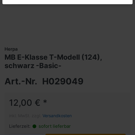
Herpa
MB E-Klasse T-Modell (124),
schwarz -Basic-
Art.-Nr.
H029049
12,00 € *
inkl. MwSt. zzgl.
Versandkosten
Lieferzeit:
sofort lieferbar