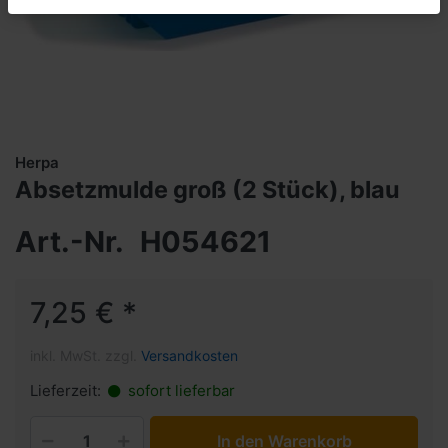
Herpa
Absetzmulde groß (2 Stück), blau
Art.-Nr.
H054621
7,25 € *
inkl. MwSt. zzgl.
Versandkosten
Lieferzeit:
sofort lieferbar
In den Warenkorb