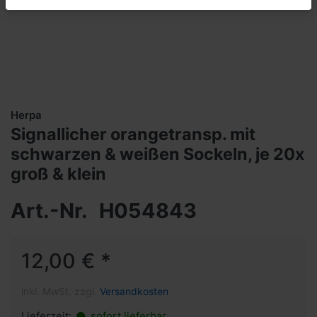
Herpa
Signallicher orangetransp. mit
schwarzen & weißen Sockeln, je 20x
groß & klein
Art.-Nr.
H054843
12,00 € *
inkl. MwSt. zzgl.
Versandkosten
Lieferzeit:
sofort lieferbar