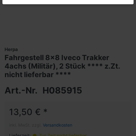
Herpa
Fahrgestell 8x8 Iveco Trakker
4achs (Militär), 2 Stück **** z.Zt.
nicht lieferbar ****
Art.-Nr.
H085915
13,50 € *
inkl. MwSt. zzgl.
Versandkosten
Lieferzeit:
Zur Zeit nicht lieferbar