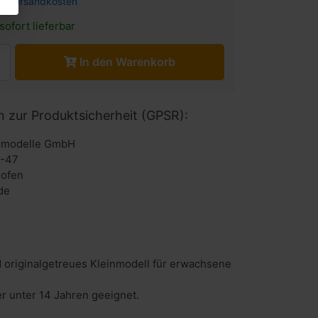
l.
Versandkosten
sofort lieferbar
In den Warenkorb
n zur Produktsicherheit (GPSR):
urmodelle GmbH
6-47
hofen
de
 originalgetreues Kleinmodell für erwachsene
er unter 14 Jahren geeignet.