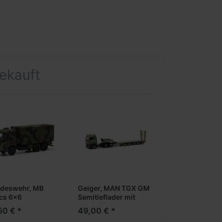
gekauft
deswehr, MB
Geiger, MAN TGX GM
cs 6x6
Semitieflader mit
tsche/Plane,
Rampen
50 € *
49,00 € *
oriert
(Sonderedition