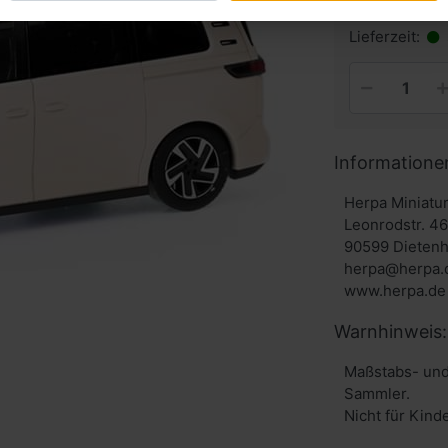
inkl. MwSt. zzg
Lieferzeit:
Informatione
Herpa Miniat
Leonrodstr. 4
90599 Dieten
herpa@herpa.
www.herpa.de
Warnhinweis:
Maßstabs- und
Sammler.
Nicht für Kind