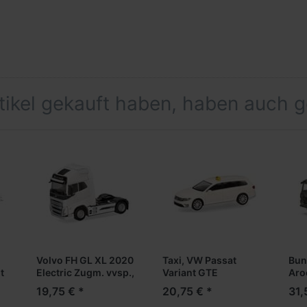
rtikel gekauft haben, haben auch 
Volvo FH GL XL 2020
Taxi, VW Passat
Bun
t
Electric Zugm. vvsp.,
Variant GTE
Aro
weiß (Formneuheit)
Pri
19,75 € *
20,75 € *
31,
dek