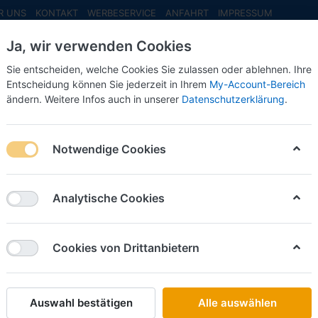
R UNS
KONTAKT
WERBESERVICE
ANFAHRT
IMPRESSUM
Ja, wir verwenden Cookies
Sie entscheiden, welche Cookies Sie zulassen oder ablehnen. Ihre
Entscheidung können Sie jederzeit in Ihrem
My-Account-Bereich
ändern. Weitere Infos auch in unserer
Datenschutzerklärung
.
INFO MAI
NEU EINGETROFFEN
NEUHEITEN VORB
Notwendige Cookies
Herpa
Taxi, V
Analytische Cookies
Art.-Nr.
Cookies von Drittanbietern
24,50 
Auswahl bestätigen
Alle auswählen