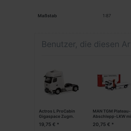
Maßstab
1:87
Benutzer, die diesen A
Actros L ProCabin
MAN TGM Plateau-
Gigaspace Zugm.
Abschlepp-LKW mi
vvsp., weiß
Kran (1 Stück) -
19,75 € *
20,75 € *
(Farbvariante)
Minikit-