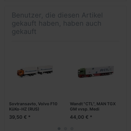
Benutzer, die diesen Artikel
gekauft haben, haben auch
gekauft
Sovtransavto, Volvo F10
Wandt "CTL", MAN TGX
KüKo-HZ (RUS)
GM vvsp. Medi
EuroKoAufl.
39,50 € *
44,00 € *