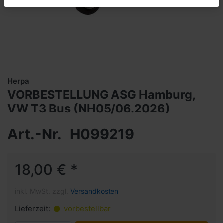
Herpa
VORBESTELLUNG ASG Hamburg,
VW T3 Bus (NH05/06.2026)
Art.-Nr.
H099219
18,00 € *
inkl. MwSt. zzgl.
Versandkosten
Lieferzeit:
vorbestellbar