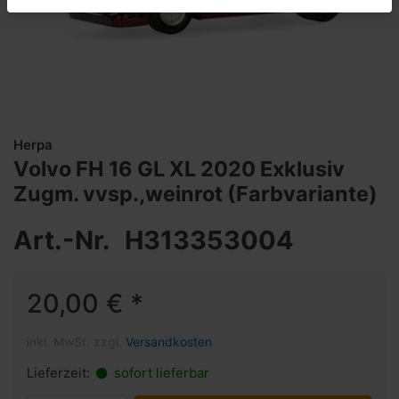
Herpa
Volvo FH 16 GL XL 2020 Exklusiv
Zugm. vvsp.,weinrot (Farbvariante)
Art.-Nr.
H313353004
20,00 € *
inkl. MwSt. zzgl.
Versandkosten
Lieferzeit:
sofort lieferbar