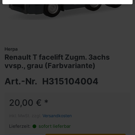
Herpa
Renault T facelift Zugm. 3achs
vvsp., grau (Farbvariante)
Art.-Nr.
H315104004
20,00 € *
inkl. MwSt. zzgl.
Versandkosten
Lieferzeit:
sofort lieferbar