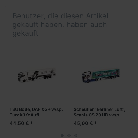
Benutzer, die diesen Artikel
gekauft haben, haben auch
gekauft
TSU Bode, DAF XG+ vvsp.
Scheufler "Berliner Luft",
EuroKüKoAufl.
Scania CS 20 HD vvsp.
Medi EuroKüKoAufl.
44,50 € *
45,00 € *