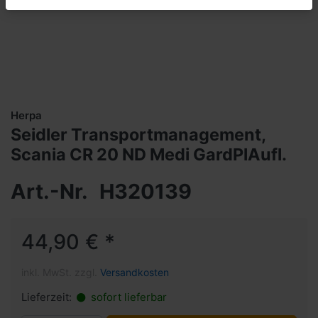
Herpa
Seidler Transportmanagement,
Scania CR 20 ND Medi GardPlAufl.
Art.-Nr.
H320139
44,90 € *
inkl. MwSt. zzgl.
Versandkosten
Lieferzeit:
sofort lieferbar