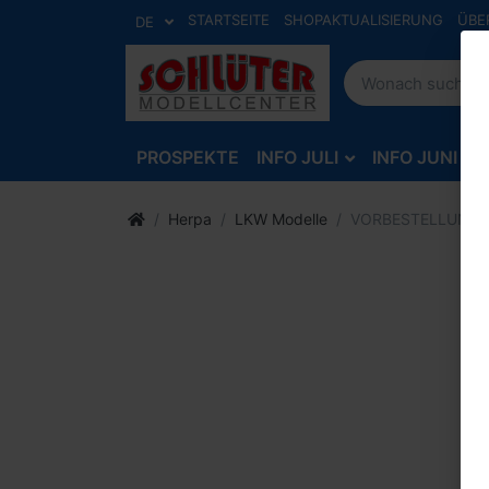
STARTSEITE
SHOPAKTUALISIERUNG
ÜBE
DE
PROSPEKTE
INFO JULI
INFO JUNI
Herpa
LKW Modelle
VORBESTELLUNG Lec