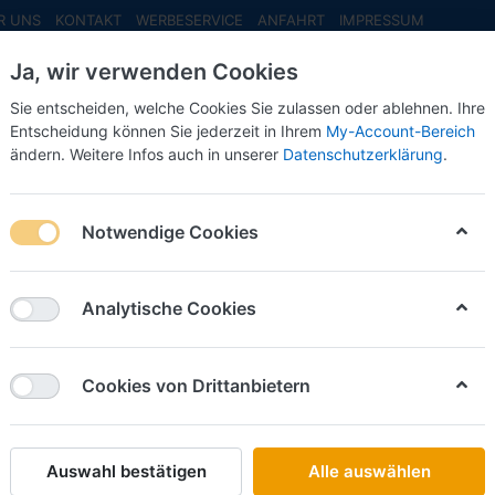
R UNS
KONTAKT
WERBESERVICE
ANFAHRT
IMPRESSUM
Ja, wir verwenden Cookies
Sie entscheiden, welche Cookies Sie zulassen oder ablehnen. Ihre
Entscheidung können Sie jederzeit in Ihrem
My-Account-Bereich
ändern. Weitere Infos auch in unserer
Datenschutzerklärung
.
INFO MAI
NEU EINGETROFFEN
NEUHEITEN VORB
hner Trans, Scania 164 Topline vvsp. EuroKüKoAufl. (I) (NH05/06
Notwendige Cookies
Herpa
VORBES
Analytische Cookies
Trans, S
EuroKüKo
Cookies von Drittanbietern
(NH05/
Auswahl bestätigen
Alle auswählen
Art.-Nr.