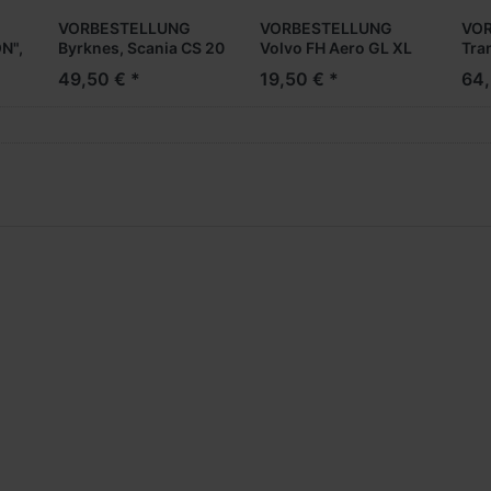
VORBESTELLUNG
VORBESTELLUNG
VOR
N",
Byrknes, Scania CS 20
Volvo FH Aero GL XL
Tra
HD EuroKüKoAufl. (N)
Zugm. 2achs vvsp.,
"We
49,50 € *
19,50 € *
64,
(NH05/06.2026)
weiß -Formneuheit-
Ges
(NH05/06.2026)
Sca
Eur
(NH