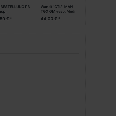
BESTELLUNG PB
Wandt "CTL", MAN
nsp.
TGX GM vvsp. Medi
ltgeschichte 15.1,
EuroKoAufl.
50 € *
44,00 € *
chichte d. Bieres",
nia CS 20 HD vvsp.
oKüKoA. -PC-
05/06.26)