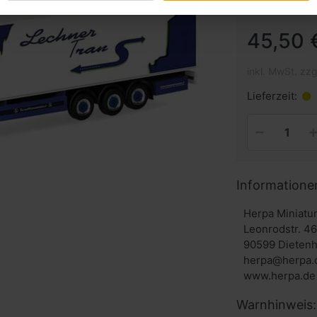
45,50 
inkl. MwSt. zzg
Lieferzeit:
Informatione
Herpa Miniat
Leonrodstr. 4
90599 Dieten
herpa@herpa.
www.herpa.de
Warnhinweis: