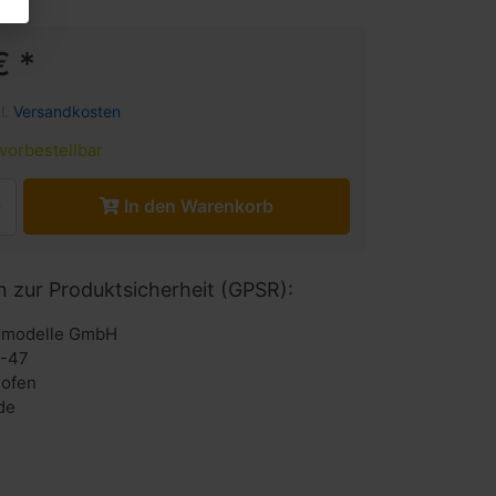
€ *
l.
Versandkosten
vorbestellbar
In den Warenkorb
n zur Produktsicherheit (GPSR):
urmodelle GmbH
6-47
hofen
de