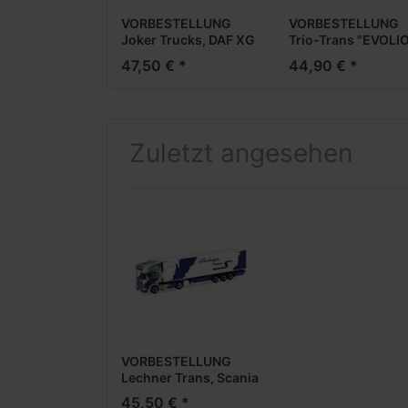
VORBESTELLUNG
VORBESTELLUNG
Joker Trucks, DAF XG
Trio-Trans "EVOLIO
RundmuldenKippAufl.
MAN TGX GX vvsp.
47,50 € *
44,90 € *
(NH05/06.2026)
EuroKüKoAufl.
(NH05/06.2026)
Zuletzt angesehen
VORBESTELLUNG
Lechner Trans, Scania
164 Topline vvsp.
45,50 € *