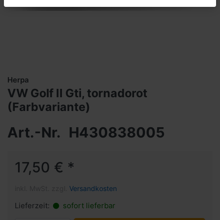
Herpa
VW Golf II Gti, tornadorot
(Farbvariante)
Art.-Nr.
H430838005
17,50 € *
inkl. MwSt. zzgl.
Versandkosten
Lieferzeit:
sofort lieferbar